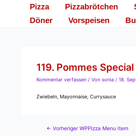
Zum
Beitragsnavigation
Pizza
Pizzabrötchen
Inhalt
springen
Döner
Vorspeisen
Bu
119. Pommes Special
Kommentar verfassen
/ Von
sonia
/
18. Se
Zwiebeln, Mayonnaise, Currysauce
←
Vorheriger WPPizza Menu Item