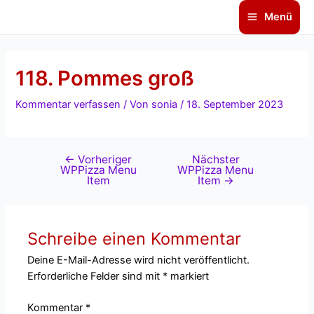
Zum
Beitragsnavigation
Main
Menü
Inhalt
Menu
springen
118. Pommes groß
Kommentar verfassen
/ Von
sonia
/
18. September 2023
←
Vorheriger
Nächster
WPPizza Menu
WPPizza Menu
Item
Item
→
Schreibe einen Kommentar
Deine E-Mail-Adresse wird nicht veröffentlicht.
Erforderliche Felder sind mit
*
markiert
Kommentar
*