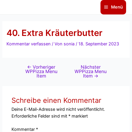
Zum
Beitragsnavigation
Main
Menü
Inhalt
Menu
springen
40. Extra Kräuterbutter
Kommentar verfassen
/ Von
sonia
/
18. September 2023
←
Vorheriger
Nächster
WPPizza Menu
WPPizza Menu
Item
Item
→
Schreibe einen Kommentar
Deine E-Mail-Adresse wird nicht veröffentlicht.
Erforderliche Felder sind mit
*
markiert
Kommentar
*