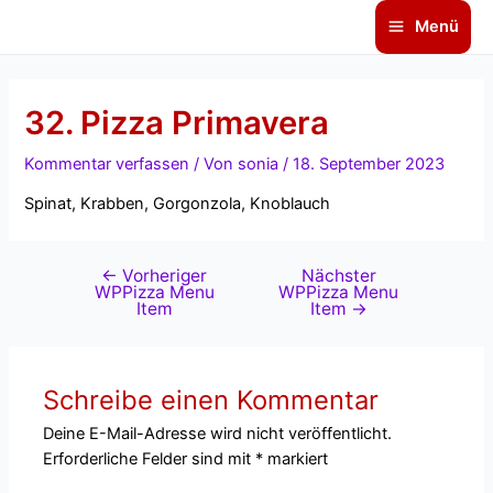
Zum
Beitragsnavigation
Main
Menü
Inhalt
Menu
springen
32. Pizza Primavera
Kommentar verfassen
/ Von
sonia
/
18. September 2023
Spinat, Krabben, Gorgonzola, Knoblauch
←
Vorheriger
Nächster
WPPizza Menu
WPPizza Menu
Item
Item
→
Schreibe einen Kommentar
Deine E-Mail-Adresse wird nicht veröffentlicht.
Erforderliche Felder sind mit
*
markiert