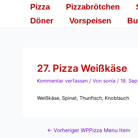
Zum
Beitragsnavigation
Pizza
Pizzabrötchen
Inhalt
springen
Döner
Vorspeisen
Bu
27. Pizza Weißkäse
Kommentar verfassen
/ Von
sonia
/
18. Se
Weißkäse, Spinat, Thunfisch, Knoblauch
←
Vorheriger WPPizza Menu Item