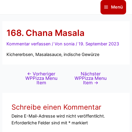
Zum
Beitragsnavigation
Main
Menü
Inhalt
Menu
springen
168. Chana Masala
Kommentar verfassen
/ Von
sonia
/
19. September 2023
Kichererbsen, Masalasauce, indische Gewürze
←
Vorheriger
Nächster
WPPizza Menu
WPPizza Menu
Item
Item
→
Schreibe einen Kommentar
Deine E-Mail-Adresse wird nicht veröffentlicht.
Erforderliche Felder sind mit
*
markiert