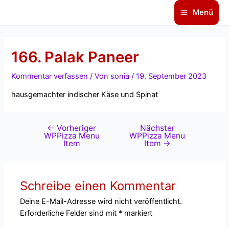
Zum
Beitragsnavigation
Main
Menü
Inhalt
Menu
springen
166. Palak Paneer
Kommentar verfassen
/ Von
sonia
/
19. September 2023
hausgemachter indischer Käse und Spinat
←
Vorheriger
Nächster
WPPizza Menu
WPPizza Menu
Item
Item
→
Schreibe einen Kommentar
Deine E-Mail-Adresse wird nicht veröffentlicht.
Erforderliche Felder sind mit
*
markiert