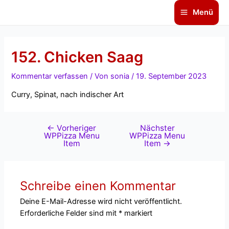
Zum
Beitragsnavigation
Main
Menü
Inhalt
Menu
springen
152. Chicken Saag
Kommentar verfassen
/ Von
sonia
/
19. September 2023
Curry, Spinat, nach indischer Art
←
Vorheriger
Nächster
WPPizza Menu
WPPizza Menu
Item
Item
→
Schreibe einen Kommentar
Deine E-Mail-Adresse wird nicht veröffentlicht.
Erforderliche Felder sind mit
*
markiert