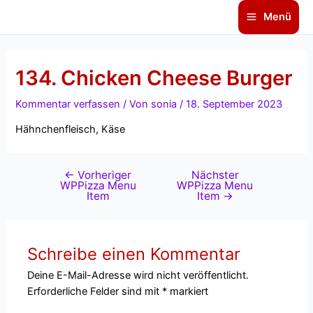
Zum
Beitragsnavigation
Main
Menü
Inhalt
Menu
springen
134. Chicken Cheese Burger
Kommentar verfassen
/ Von
sonia
/
18. September 2023
Hähnchenfleisch, Käse
←
Vorheriger
Nächster
WPPizza Menu
WPPizza Menu
Item
Item
→
Schreibe einen Kommentar
Deine E-Mail-Adresse wird nicht veröffentlicht.
Erforderliche Felder sind mit
*
markiert