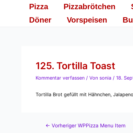
Zum
Beitragsnavigation
Pizza
Pizzabrötchen
Inhalt
springen
Döner
Vorspeisen
Bu
125. Tortilla Toast
Kommentar verfassen
/ Von
sonia
/
18. Se
Tortilla Brot gefüllt mit Hähnchen, Jalapen
←
Vorheriger WPPizza Menu Item