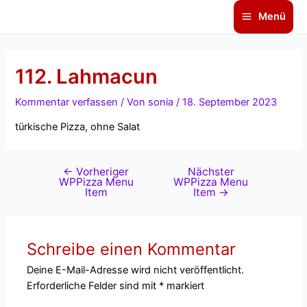
Zum
Beitragsnavigation
Main
Menü
Inhalt
Menu
springen
112. Lahmacun
Kommentar verfassen
/ Von
sonia
/
18. September 2023
türkische Pizza, ohne Salat
←
Vorheriger
Nächster
WPPizza Menu
WPPizza Menu
Item
Item
→
Schreibe einen Kommentar
Deine E-Mail-Adresse wird nicht veröffentlicht.
Erforderliche Felder sind mit
*
markiert